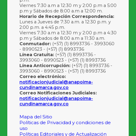
Viernes 7:30 a.m a 12:30 m y 2:00 p.m a 5:00
p.m y Sábados de 8:00 a.m a 12:00 m.
Horario de Recepción Correspondencia:
Lunes a Jueves de 7:30 a.m. a 12:30 p.m. y
2:00 p.m. a 4:45 p.m.
Viernes 7:30 a.m a 12:30 m y 2:00 p.m a 4:30
p.m y Sábados de 8:00 a.m a 11:30 a.m.
Conmutador:
(+57) (1) 8993736 - 3993060
- 8990523 - (+57) (1) 8993736
Línea Gratuita:
(+57) (1) 8993736 -
3993060 - 8990523 - (+57) (1) 8993736
Línea Anticorrupción:
(+57) (1) 8993736 -
3993060 - 8990523 - (+57) (1) 8993736
Correo electrónico:
notificacionjudicial@anapoima-
cundinamarca.gov.co
Correo Notificaciones Judiciales:
notificacionjudicial@anapoima-
cundinamarca.gov.co
Mapa del Sitio
Políticas de Privacidad y condiciones de
uso
Políticas Editoriales y de Actualización